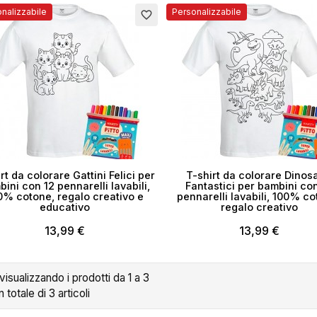
nalizzabile
Personalizzabile
favorite_border
ea lista dei desideri
rt da colorare Gattini Felici per
T-shirt da colorare Dinos
ini con 12 pennarelli lavabili,
Fantastici per bambini co
0% cotone, regalo creativo e
pennarelli lavabili, 100% co
educativo
regalo creativo
me lista dei desideri
13,99 €
13,99 €
 visualizzando i prodotti da 1 a 3
Annulla
Crea lista dei desider
n totale di 3 articoli