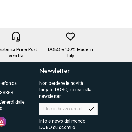
headset_mic
favorite_border
sistenza Pre e Post
DOBO è 100% Made In
Vendita
Italy
i
Newsletter
lefonica
Non perdere le novità
targate DOBO, iscriviti alla
088868
newsletter.
Venerdì dalle
check
30
Info e news dal mondo
DOBO su sconti e