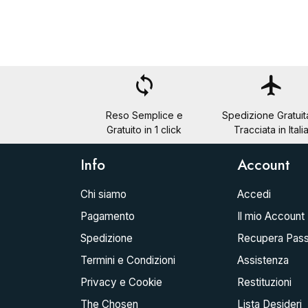
loop
flight
Reso Semplice e
Spedizione Gratuit
Gratuito in 1 click
Tracciata in Itali
Info
Account
Chi siamo
Accedi
Pagamento
Il mio Account
Spedizione
Recupera Pas
Termini e Condizioni
Assistenza
Privacy e Cookie
Restituzioni
The Chosen
Lista Desideri