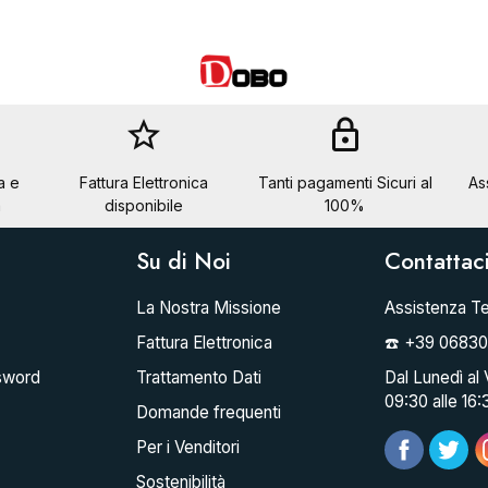
star_border
lock
a e
Fattura Elettronica
Tanti pagamenti Sicuri al
As
a
disponibile
100%
Su di Noi
Contattac
La Nostra Missione
Assistenza Te
Fattura Elettronica
☎️ +39 0683
sword
Trattamento Dati
Dal Lunedì al 
09:30 alle 16:
Domande frequenti
Per i Venditori
Sostenibilità