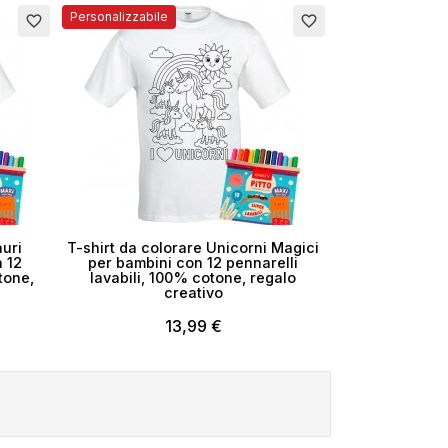
Personalizzabile
favorite_border
favorite_border
×
auri
T-shirt da colorare Unicorni Magici
n 12
per bambini con 12 pennarelli
tone,
lavabili, 100% cotone, regalo
creativo
13,99 €
i