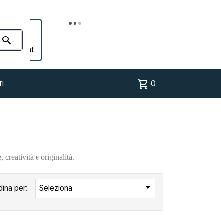


Account
shopping_cart
ri
0
 creatività e originalità.

dina per:
Seleziona