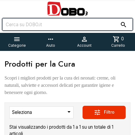


more_horiz

shopping_cart
0
Categorie
Aiuto
Account
Carrello
Prodotti per la Cura
Scopri i migliori prodotti per la cura dei neonati: creme, oli
naturali, salviette e accessori delicati per garantire igiene e
benessere ogni giorno.

tune
Filtro
Seleziona
Stai visualizzando i prodotti da 1 a 1 su un totale di 1
articoli