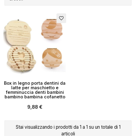
favorite_border
Box in legno porta dentini da
latte per maschietto e
femminuccia denti bambini
bambino bambina cofanetto
9,88 €
×
Crea lista dei desideri
Stai visualizzando i prodotti da 1 a 1 su un totale di 1
Nome lista dei desideri
articoli