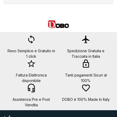
Annulla
Crea lista dei desideri
loop
flight
Reso Semplice e Gratuito in
Spedizione Gratuita e
1 click
Tracciata in Italia
star_border
lock
Fattura Elettronica
Tanti pagamenti Sicuri al
disponibile
100%
headset_mic
favorite_border
Assistenza Pre e Post
DOBO è 100% Made In Italy
Vendita