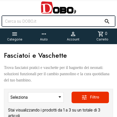


more_horiz

shopping_cart
0
Categorie
Aiuto
Account
Carrello
Fasciatoi e Vaschette
Trova fasciatoi pratici e vaschette per il bagnetto dei neonati:
soluzioni funzionali per il cambio pannolino e la cura quotidiana
del tuo bambino.

tune
Filtro
Seleziona
Stai visualizzando i prodotti da 1 a 3 su un totale di 3
articoli