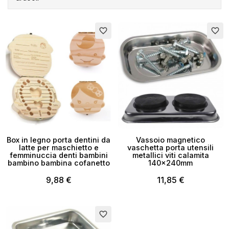
Esaurito
favorite_border
favorite_border
Box in legno porta dentini da
Vassoio magnetico
latte per maschietto e
vaschetta porta utensili
femminuccia denti bambini
metallici viti calamita
bambino bambina cofanetto
140x240mm
9,88 €
11,85 €
favorite_border