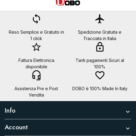
loop
flight
Reso Semplice e Gratuito in
Spedizione Gratuita e
1 click
Tracciata in Italia
star_border
lock
Fattura Elettronica
Tanti pagamenti Sicuri al
disponibile
100%
headset_mic
favorite_border
Assistenza Pre e Post
DOBO è 100% Made In Italy
Vendita
Info

Account
