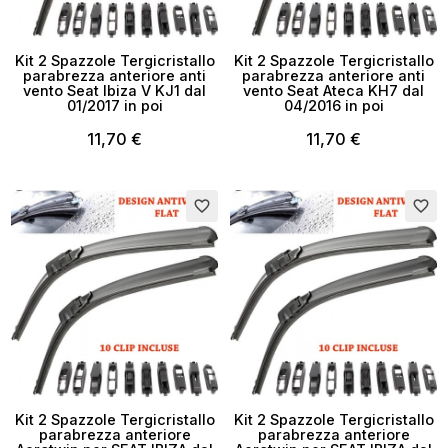
Kit 2 Spazzole Tergicristallo
Kit 2 Spazzole Tergicristallo
parabrezza anteriore anti
parabrezza anteriore anti
vento Seat Ibiza V KJ1 dal
vento Seat Ateca KH7 dal
01/2017 in poi
04/2016 in poi
11,70 €
11,70 €
×
Crea lista dei desideri
favorite_border
favorite_border
Nome lista dei desideri
Annulla
Crea lista dei desideri
Kit 2 Spazzole Tergicristallo
Kit 2 Spazzole Tergicristallo
parabrezza anteriore
parabrezza anteriore