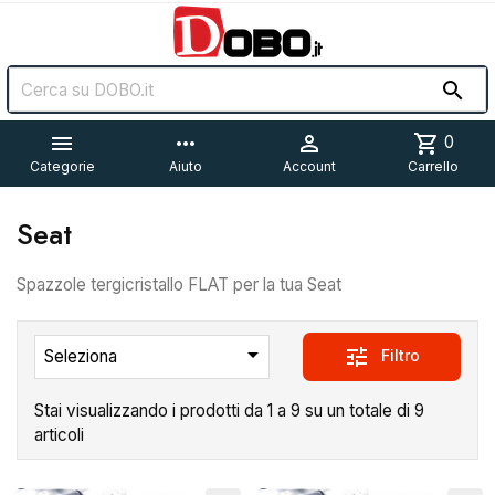


more_horiz

shopping_cart
0
Categorie
Aiuto
Account
Carrello
Seat
Spazzole tergicristallo FLAT per la tua Seat

tune
Filtro
Seleziona
Stai visualizzando i prodotti da 1 a 9 su un totale di 9
articoli