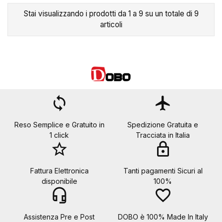
Stai visualizzando i prodotti da 1 a 9 su un totale di 9
articoli
loop
flight
Reso Semplice e Gratuito in
Spedizione Gratuita e
1 click
Tracciata in Italia
star_border
lock
Fattura Elettronica
Tanti pagamenti Sicuri al
disponibile
100%
headset_mic
favorite_border
Assistenza Pre e Post
DOBO è 100% Made In Italy