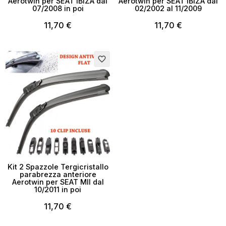
Aerotwin per SEAT IBIZA dal
Aerotwin per SEAT IBIZA dal
07/2008 in poi
02/2002 al 11/2009
11,70 €
11,70 €
favorite_border
Kit 2 Spazzole Tergicristallo
parabrezza anteriore
Aerotwin per SEAT MII dal
10/2011 in poi
11,70 €