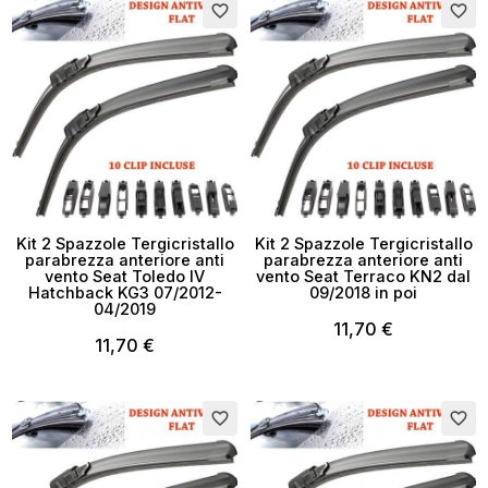
favorite_border
favorite_border
Kit 2 Spazzole Tergicristallo
Kit 2 Spazzole Tergicristallo
parabrezza anteriore anti
parabrezza anteriore anti
vento Seat Toledo IV
vento Seat Terraco KN2 dal
Hatchback KG3 07/2012-
09/2018 in poi
04/2019
11,70 €
11,70 €
favorite_border
favorite_border