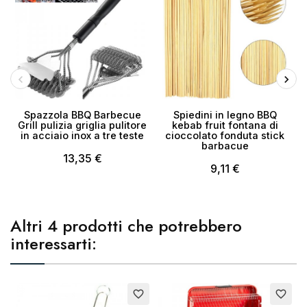
Spazzola BBQ Barbecue
Spiedini in legno BBQ
Grill pulizia griglia pulitore
kebab fruit fontana di
in acciaio inox a tre teste
cioccolato fonduta stick
c
barbacue
13,35 €
9,11 €
Altri 4 prodotti che potrebbero
interessarti:
Esaurito
favorite_border
favorite_border