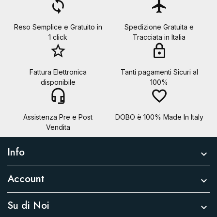
loop
flight
Reso Semplice e Gratuito in
Spedizione Gratuita e
1 click
Tracciata in Italia
star_border
lock
Fattura Elettronica
Tanti pagamenti Sicuri al
disponibile
100%
headset_mic
favorite_border
Assistenza Pre e Post
DOBO è 100% Made In Italy
Vendita
Info

Account

Su di Noi
