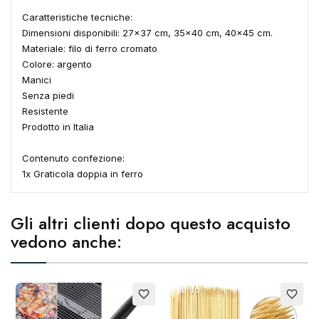
Caratteristiche tecniche:
Dimensioni disponibili: 27x37 cm, 35x40 cm, 40x45 cm.
Materiale: filo di ferro cromato
×
Crea lista dei desideri
Colore: argento
Manici
Senza piedi
Nome lista dei desideri
Resistente
Prodotto in Italia
Contenuto confezione:
Annulla
Crea lista dei desideri
1x Graticola doppia in ferro
Gli altri clienti dopo questo acquisto
vedono anche:
Esaurito
E
favorite_border
favorite_border