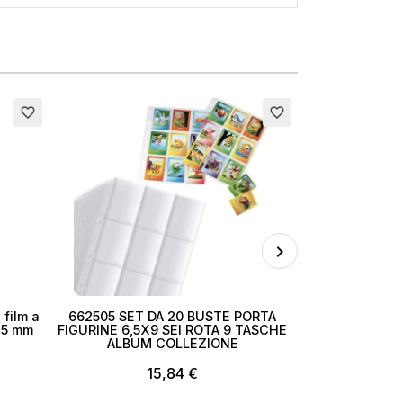
×
Esaurito
Esaurito
favorite_border
favorite_border
i
 film a
662505 SET DA 20 BUSTE PORTA
ALBUM DA 
445 mm
FIGURINE 6,5X9 SEI ROTA 9 TASCHE
FIGURINE CO
ALBUM COLLEZIONE
ALBUM car
15,84 €