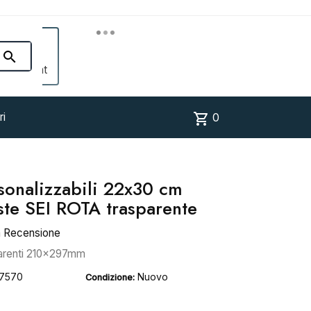


Account
shopping_cart
ri
0
rsonalizzabili 22x30 cm
e SEI ROTA trasparente
a Recensione
sparenti 210x297mm
7570
Nuovo
Condizione: