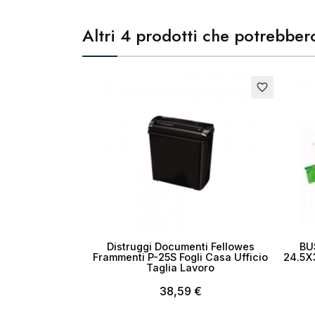
Altri 4 prodotti che potrebbero
Esaurito
favorite_border
Distruggi Documenti Fellowes
BU
Frammenti P-25S Fogli Casa Ufficio
24.5X
Taglia Lavoro
38,59 €