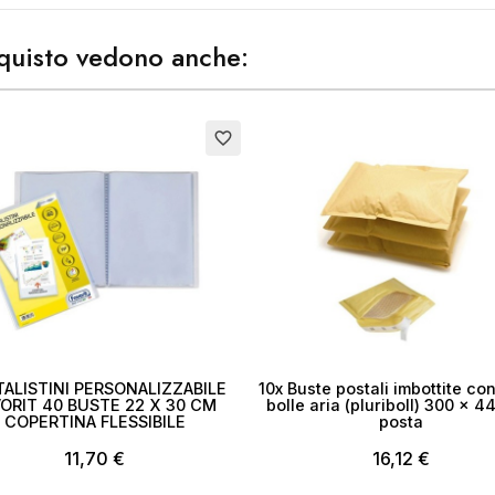
ea lista dei desideri
acquisto vedono anche:
me lista dei desideri
to
Esaurito
favorite_border
Annulla
Crea lista dei desider
ALISTINI PERSONALIZZABILE
10x Buste postali imbottite con
ORIT 40 BUSTE 22 X 30 CM
bolle aria (pluriboll) 300 x 
COPERTINA FLESSIBILE
posta
11,70 €
16,12 €