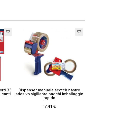
favorite_border
favorite_border
orti 33
Dispenser manuale scotch nastro
lcanti
adesivo sigillante pacchi imballaggio
rapido
17,41 €