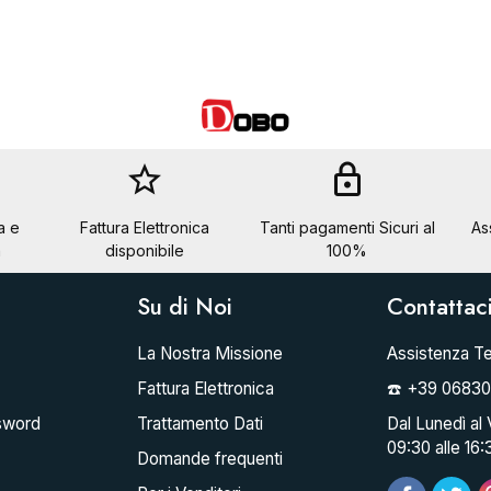
star_border
lock
a e
Fattura Elettronica
Tanti pagamenti Sicuri al
As
a
disponibile
100%
Su di Noi
Contattac
La Nostra Missione
Assistenza Te
Fattura Elettronica
☎️ +39 0683
sword
Trattamento Dati
Dal Lunedì al 
09:30 alle 16:
Domande frequenti