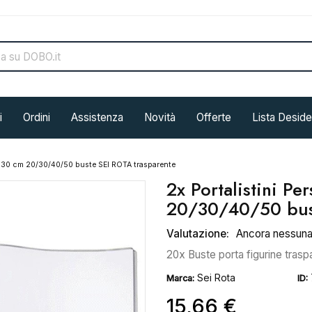
i
Ordini
Assistenza
Novità
Offerte
Lista Deside
22x30 cm 20/30/40/50 buste SEI ROTA trasparente
2x Portalistini Pe
20/30/40/50 bust
Valutazione:
Ancora nessun
20x Buste porta figurine tra
Sei Rota
Marca:
ID:
15,66 €