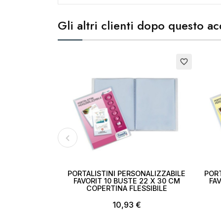
Cr
Gli altri clienti dopo questo 
No
Esaurito
Esauri
favorite_border
PORTALISTINI PERSONALIZZABILE
PORT
FAVORIT 10 BUSTE 22 X 30 CM
FAV
COPERTINA FLESSIBILE
10,93 €