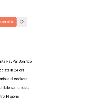
carrello
favorite_border
arta PayPal Bonifico
ciata in 24 ore
onibile al ceckout
nibile su richiesta
tro 14 giorni