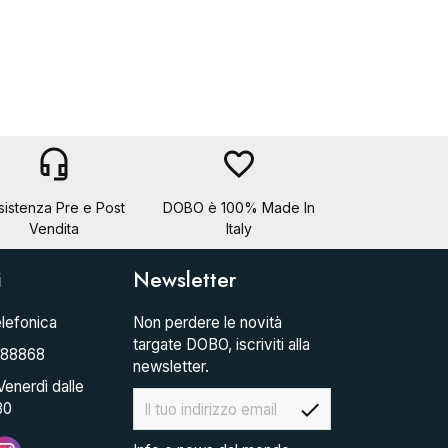
headset_mic
favorite_border
sistenza Pre e Post
DOBO è 100% Made In
Vendita
Italy
i
Newsletter
lefonica
Non perdere le novità
targate DOBO, iscriviti alla
088868
newsletter.
Venerdì dalle
check
30