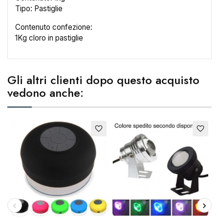
Tipo: Pastiglie
Nome lista dei desideri
Contenuto confezione:
1Kg cloro in pastiglie
Annulla
Crea lista dei desideri
Gli altri clienti dopo questo acquisto
vedono anche:
favorite_border
favorite_border