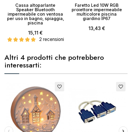
Cassa altoparlante
Faretto Led 10W RGB
Speaker Bluetooth
proiettore impermeabile
impermeabile con ventosa
multicolore piscina
per uso in bagno, spiaggia,
giardino IP67
piscina
13,43 €
15,11 €
2 recensioni
Altri 4 prodotti che potrebbero
interessarti:
favorite_border
favorite_border