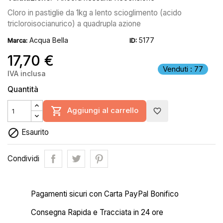
Cloro in pastiglie da 1kg a lento scioglimento (acido
tricloroisocianurico) a quadrupla azione
Acqua Bella
5177
Marca:
ID:
17,70 €
Venduti : 77
IVA inclusa
Quantità

Aggiungi al carrello
favorite_border

Esaurito
Condividi
Pagamenti sicuri con Carta PayPal Bonifico
Consegna Rapida e Tracciata in 24 ore