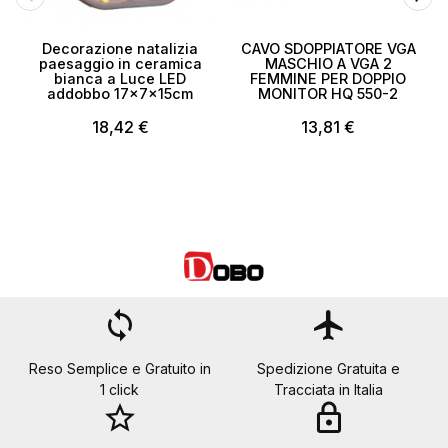
Decorazione natalizia
CAVO SDOPPIATORE VGA
1
paesaggio in ceramica
MASCHIO A VGA 2
bianca a Luce LED
FEMMINE PER DOPPIO
addobbo 17x7x15cm
MONITOR HQ 550-2
18,42 €
13,81 €
loop
flight
Reso Semplice e Gratuito in
Spedizione Gratuita e
1 click
Tracciata in Italia
star_border
lock