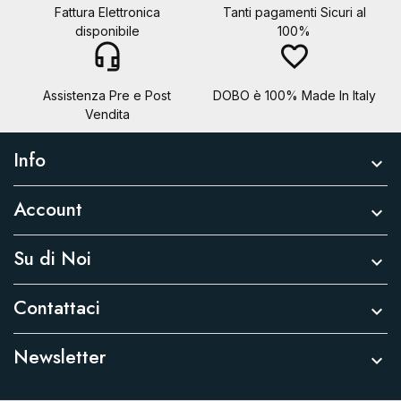
Fattura Elettronica
Tanti pagamenti Sicuri al
disponibile
100%
headset_mic
favorite_border
Assistenza Pre e Post
DOBO è 100% Made In Italy
Vendita
Info

Account

Su di Noi

Contattaci

Newsletter
