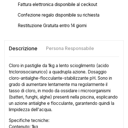
Fattura elettronica disponibile al ceckout
Confezione regalo disponibile su richiesta
Restituzione Gratuita entro 14 giorni
Descrizione
Persona Responsabile
Cloro in pastiglie da 1kg a lento scioglimento (acido
tricloroisocianurico) a quadrupla azione. Dosaggio
cloro-antialghe-flocculante-sta­bilizzante pH. Sono in
grado di aumentare lentamente ma regolarmente il
tasso di cloro, in modo da ossidare i microorgani­smi
(batteri, funghi, alghe) presenti nella piscina, esplicando
un azione antialghe e flocculante, garantendo quindi la
limpidezza dell'acqua.
Specifiche tecniche:
×
Crea lista dei desideri
Contenuto: 1kg