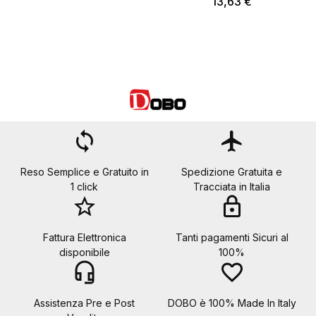
13,63 €
loop
flight
Reso Semplice e Gratuito in
Spedizione Gratuita e
1 click
Tracciata in Italia
star_border
lock
Fattura Elettronica
Tanti pagamenti Sicuri al
disponibile
100%
headset_mic
favorite_border
Assistenza Pre e Post
DOBO è 100% Made In Italy