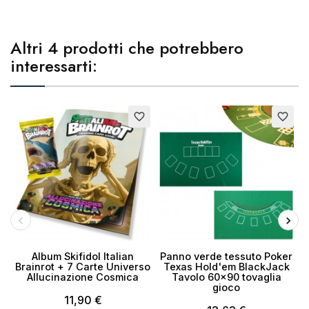
Altri 4 prodotti che potrebbero
interessarti:
favorite_border
favorite_border
Album Skifidol Italian
Panno verde tessuto Poker
Brainrot + 7 Carte Universo
Texas Hold'em BlackJack
Allucinazione Cosmica
Tavolo 60x90 tovaglia
gioco
11,90 €