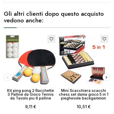
Gli altri clienti dopo questo acquisto
vedono anche:
Annulla
Crea lista dei desideri
Esaurito
favorite_border
favorite_border
Kit ping pong 2 Racchette
Mini Scacchiera scacchi
3 Palline da Gioco Tennis
chess set dama gioco 5 in 1
c
da Tavolo piu 6 palline
pieghevole backgammon
9,11 €
10,51 €