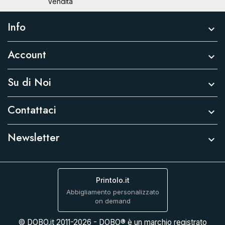
Vendita
Info

Account

Su di Noi

Contattaci

Newsletter

Printolo.it
Abbigliamento personalizzato
on demand
© DOBO.it 2011-2026 - DOBO® è un marchio registrato