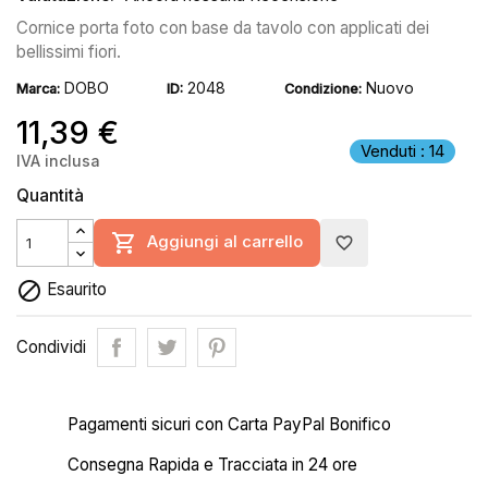
Cornice porta foto con base da tavolo con applicati dei
bellissimi fiori.
DOBO
2048
Nuovo
Marca:
ID:
Condizione:
11,39 €
Venduti : 14
IVA inclusa
Quantità

Aggiungi al carrello
favorite_border

Esaurito
Condividi
Pagamenti sicuri con Carta PayPal Bonifico
Consegna Rapida e Tracciata in 24 ore