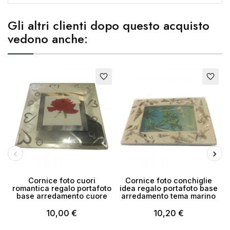
Nome lista dei desideri
Gli altri clienti dopo questo acquisto
vedono anche:
Annulla
Crea lista dei desideri
favorite_border
favorite_border
Cornice foto cuori
Cornice foto conchiglie
romantica regalo portafoto
idea regalo portafoto base
base arredamento cuore
arredamento tema marino
10,00 €
10,20 €