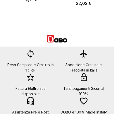
22,02 €
loop
flight
Reso Semplice e Gratuito in
Spedizione Gratuita e
1 click
Tracciata in Italia
star_border
lock
Fattura Elettronica
Tanti pagamenti Sicuri al
disponibile
100%
headset_mic
favorite_border
Assistenza Pre e Post
DOBO è 100% Made In Italy