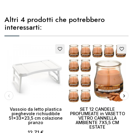
Altri 4 prodotti che potrebbero
interessarti:
favorite_border
favorite_border
Vassoio da letto plastica
SET 12 CANDELE
pieghevole richiudibile
PROFUMEATE in VASETTO
51x33x23,5 cm colazione
VETRO CANNELLA
pranzo
AMBIENTE 7X5,5 CM
ESTATE
12,71 €