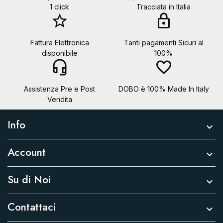
1 click
Tracciata in Italia
star_border
lock
Fattura Elettronica
Tanti pagamenti Sicuri al
disponibile
100%
headset_mic
favorite_border
Assistenza Pre e Post
DOBO è 100% Made In Italy
Vendita
Info

Account

Su di Noi

Contattaci
