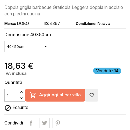
Doppia griglia barbecue Graticola Leggera doppia in acciaio
con piedini cucina
DOBO
4367
Nuovo
Marca:
ID:
Condizione:
Dimensioni: 40x50cm
18,63 €
Venduti : 14
IVA inclusa
Quantità

Aggiungi al carrello
favorite_border

Esaurito
Condividi