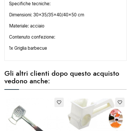
Specifiche tecniche:
×
Dimensioni: 30x35/35x40/40x50 cm
Crea lista dei desideri
Materiale: acciaio
Nome lista dei desideri
Contenuto confezione:
1x Griglia barbecue
Annulla
Crea lista dei desideri
Gli altri clienti dopo questo acquisto
vedono anche:
Esaurito
Esaurito
favorite_border
favorite_border