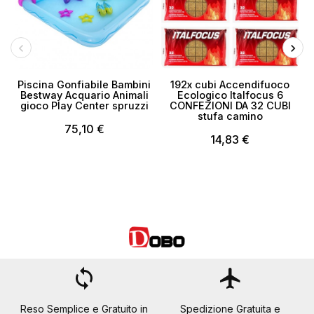
Piscina Gonfiabile Bambini
192x cubi Accendifuoco
Bestway Acquario Animali
Ecologico Italfocus 6
gioco Play Center spruzzi
CONFEZIONI DA 32 CUBI
stufa camino
75,10 €
14,83 €
loop
flight
Reso Semplice e Gratuito in
Spedizione Gratuita e