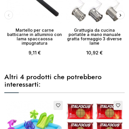
Martello per carne
Grattugia da cucina
batticarne in alluminio con
portatile a mano manuale
lama spaccaossa
gratta formaggio 3 diverse
impugnatura
lame
9,11 €
10,92 €
Altri 4 prodotti che potrebbero
interessarti:
favorite_border
favorite_border