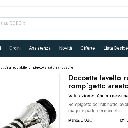
i
Ordini
Assistenza
Novità
Offerte
Lista Deside
 cucina regolabile rompigetto areatore snodabile
Doccetta lavello 
rompigetto areat
Valutazione:
Ancora nessun
Rompigetto per rubinetto lavell
maggior parte dei rubinetti.
DOBO
1
Marca:
ID: