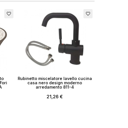
Esaurito
favorite_border
favorite_border
to
Rubinetto miscelatore lavello cucina
Fori
casa nero design moderno
A
arredamento 811-4
21,26 €