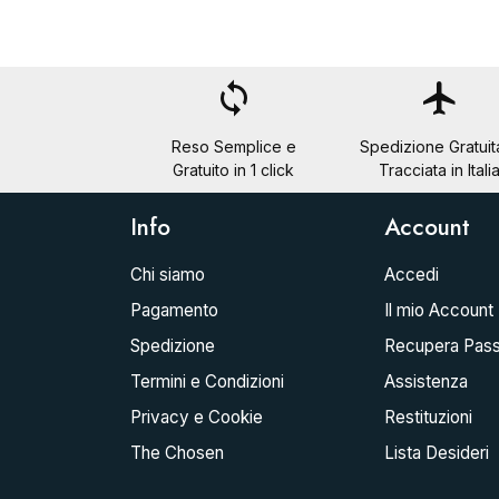
loop
flight
Reso Semplice e
Spedizione Gratuit
Gratuito in 1 click
Tracciata in Itali
Info
Account
Chi siamo
Accedi
Pagamento
Il mio Account
Spedizione
Recupera Pas
Termini e Condizioni
Assistenza
Privacy e Cookie
Restituzioni
The Chosen
Lista Desideri