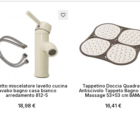
to
favorite_border
tto miscelatore lavello cucina
Tappetino Doccia Quadra
avabo bagno casa bianco
Antiscivolo Tappeto Bagno 
arredamento 812-5
Massage 53×53 cm BAM
18,98 €
16,41 €