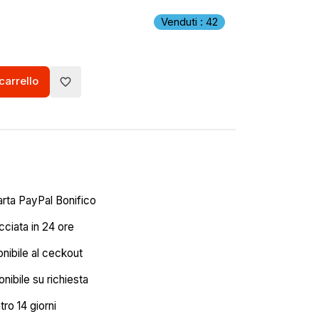
Venduti : 42
carrello
favorite_border
arta PayPal Bonifico
ciata in 24 ore
onibile al ceckout
nibile su richiesta
tro 14 giorni