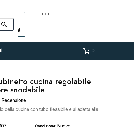


Account
shopping_cart
ri
0
rubinetto cucina regolabile
ore snodabile
a Recensione
o della cucina con tubo flessibile e si adatta alla
607
Nuovo
Condizione: