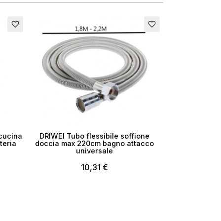
×
favorite_border
favorite_border
i
 cucina
DRIWEI Tubo flessibile soffione
teria
doccia max 220cm bagno attacco
universale
10,31 €