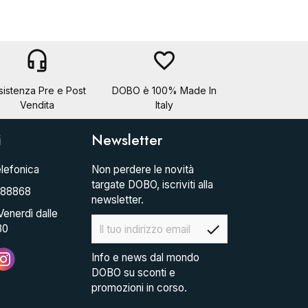
headset_mic
favorite_border
sistenza Pre e Post
DOBO è 100% Made In
Vendita
Italy
i
Newsletter
lefonica
Non perdere le novità
targate DOBO, iscriviti alla
088868
newsletter.
Venerdì dalle
check
30
Info e news dal mondo
DOBO su sconti e
promozioni in corso.