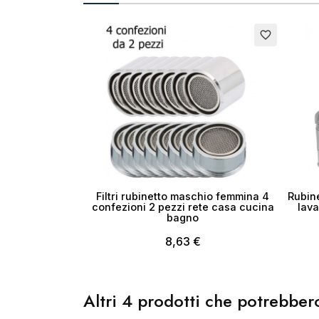
Cr
Esauri
favorite_border
No
Filtri rubinetto maschio femmina 4
Rubine
confezioni 2 pezzi rete casa cucina
lava
bagno
8,63 €
Altri 4 prodotti che potrebbero