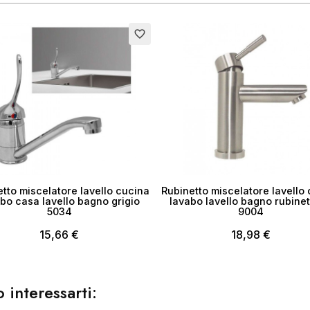
ea lista dei desideri
to
favorite_border
me lista dei desideri
Annulla
Crea lista dei desider
tto miscelatore lavello cucina
Rubinetto miscelatore lavello
bo casa lavello bagno grigio
lavabo lavello bagno rubinet
5034
9004
15,66 €
18,98 €
 interessarti: