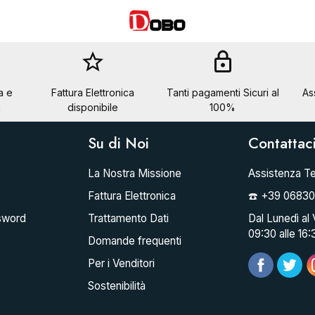
star_border
lock
a e
Fattura Elettronica
Tanti pagamenti Sicuri al
As
a
disponibile
100%
Su di Noi
Contattac
La Nostra Missione
Assistenza Te
Fattura Elettronica
☎️ +39 0683
sword
Trattamento Dati
Dal Lunedì al 
09:30 alle 16:
Domande frequenti
Per i Venditori
Sostenibilità