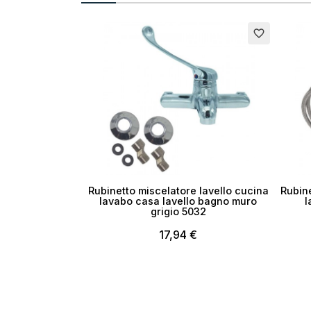
Esaurito
Esauri
favorite_border
Rubinetto miscelatore lavello cucina
Rubine
lavabo casa lavello bagno muro
l
grigio 5032
17,94 €