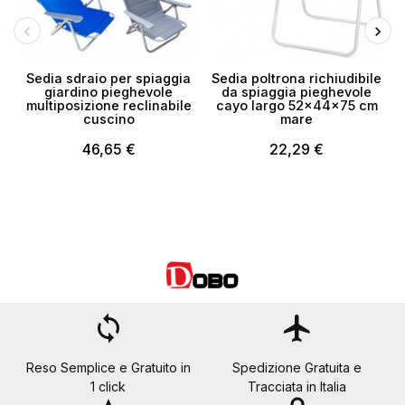
Sedia sdraio per spiaggia
Sedia poltrona richiudibile
giardino pieghevole
da spiaggia pieghevole
n
multiposizione reclinabile
cayo largo 52x44x75 cm
c
cuscino
mare
46,65 €
22,29 €
loop
flight
Reso Semplice e Gratuito in
Spedizione Gratuita e
1 click
Tracciata in Italia