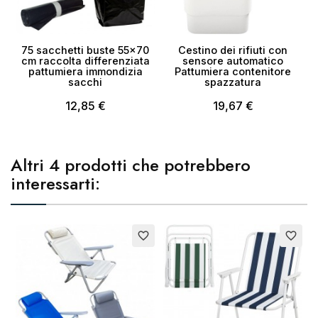
75 sacchetti buste 55x70
Cestino dei rifiuti con
cm raccolta differenziata
sensore automatico
pattumiera immondizia
Pattumiera contenitore
sacchi
spazzatura
12,85 €
19,67 €
Altri 4 prodotti che potrebbero
interessarti:
favorite_border
favorite_border