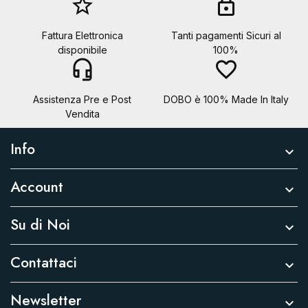
star_border
lock
Fattura Elettronica
Tanti pagamenti Sicuri al
disponibile
100%
headset_mic
favorite_border
Assistenza Pre e Post
DOBO è 100% Made In Italy
Vendita
Info

Account

Su di Noi

Contattaci

Newsletter
