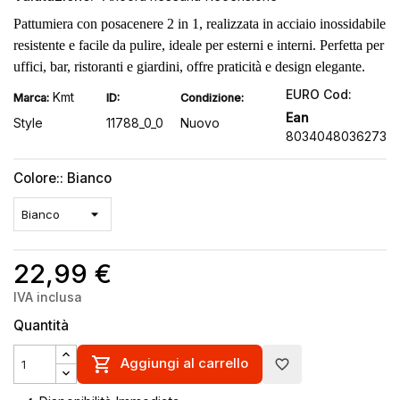
Pattumiera con posacenere 2 in 1, realizzata in acciaio inossidabile
resistente e facile da pulire, ideale per esterni e interni. Perfetta per
uffici, bar, ristoranti e giardini, offre praticità e design elegante.
EURO Cod:
Kmt
Marca:
ID:
Condizione:
Ean
Style
11788_0_0
Nuovo
8034048036273
Colore:: Bianco
22,99 €
IVA inclusa
Quantità

Aggiungi al carrello
favorite_border