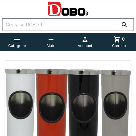


more_horiz

shopping_cart
0
Categorie
Aiuto
Account
Carrello