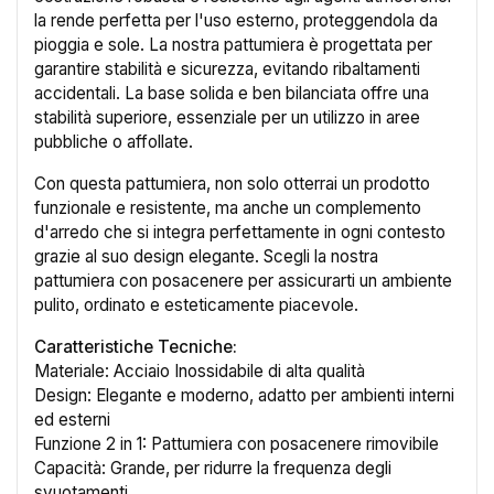
la rende perfetta per l'uso esterno, proteggendola da
×
Crea lista dei desideri
pioggia e sole. La nostra pattumiera è progettata per
garantire stabilità e sicurezza, evitando ribaltamenti
accidentali. La base solida e ben bilanciata offre una
Nome lista dei desideri
stabilità superiore, essenziale per un utilizzo in aree
pubbliche o affollate.
Con questa pattumiera, non solo otterrai un prodotto
funzionale e resistente, ma anche un complemento
Annulla
Crea lista dei desideri
d'arredo che si integra perfettamente in ogni contesto
grazie al suo design elegante. Scegli la nostra
pattumiera con posacenere per assicurarti un ambiente
pulito, ordinato e esteticamente piacevole.
Caratteristiche Tecniche:
Materiale: Acciaio Inossidabile di alta qualità
Design: Elegante e moderno, adatto per ambienti interni
ed esterni
Funzione 2 in 1: Pattumiera con posacenere rimovibile
Capacità: Grande, per ridurre la frequenza degli
svuotamenti